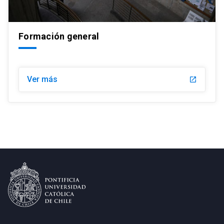
Formación general
Ver más
launch