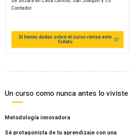
se dictará en Casa Central, San Joaquín y Lo
Contador.
Si tienes dudas sobre el curso revisa este
launch
folleto
Un curso como nunca antes lo viviste
Metodología innovadora
Sé protagonista de tu aprendizaje con una