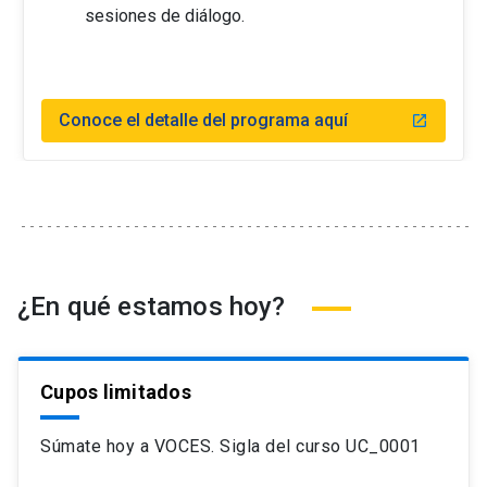
sesiones de diálogo.
Conoce el detalle del programa aquí
launch
¿En qué estamos hoy?
Cupos limitados
Súmate hoy a VOCES. Sigla del curso UC_0001